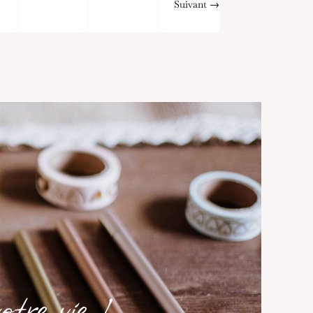
Suivant
→
tre vie !