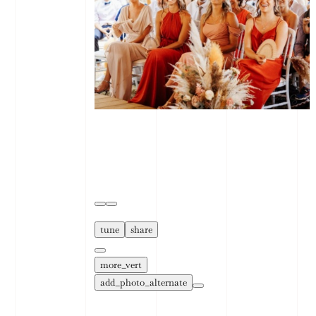
tune
share
more_vert
add_photo_alternate