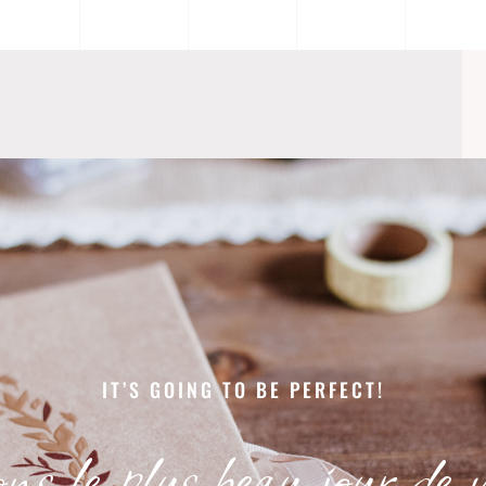
IT’S GOING TO BE PERFECT!
s le plus beau jour de vo