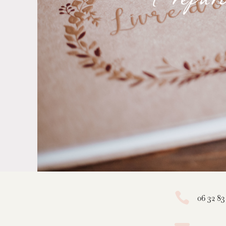

06 32 83