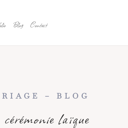
lio
Blog
Contact
RIAGE – BLOG
 cérémonie laïque