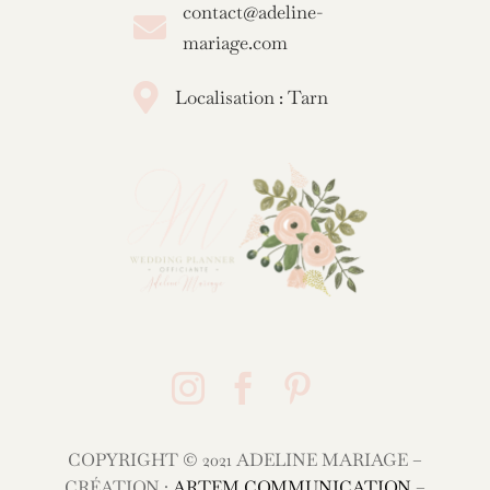
contact@adeline-

mariage.com

Localisation : Tarn



COPYRIGHT © 2021 ADELINE MARIAGE –
CRÉATION :
ARTEM COMMUNICATION
–