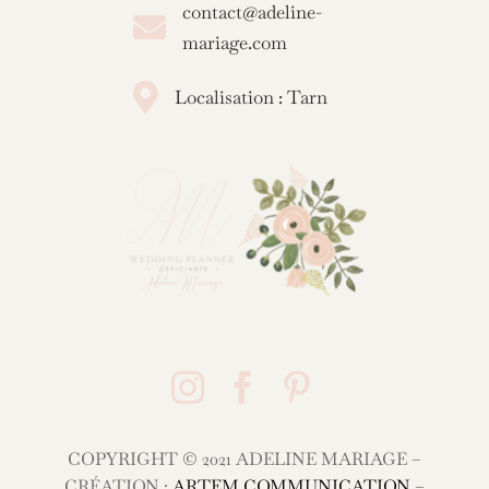
contact@adeline-

mariage.com

Localisation : Tarn



COPYRIGHT © 2021 ADELINE MARIAGE –
CRÉATION :
ARTEM COMMUNICATION
–