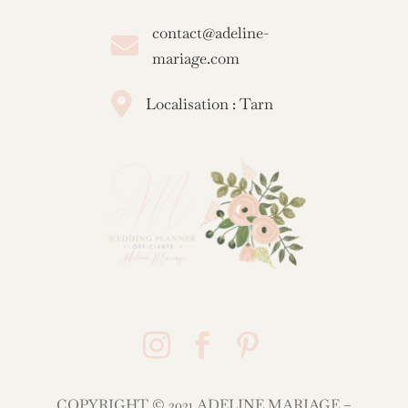
contact@adeline-

mariage.com

Localisation : Tarn



COPYRIGHT © 2021 ADELINE MARIAGE –