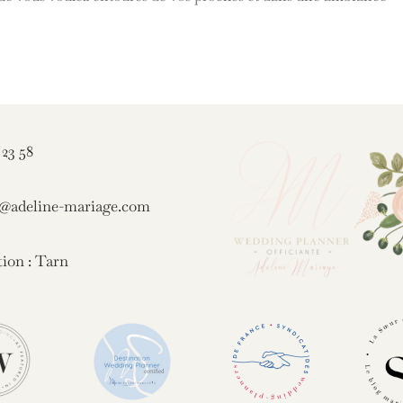
 23 58
t@adeline-mariage.com
tion : Tarn