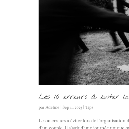
Les 10 erreurs à éviter l
par
Adeline
|
Sep 11, 2023
|
Tips
Les 10 erreurs à éviter lors de l’organisati
d’un couple. Il s’agit d’une journée unique