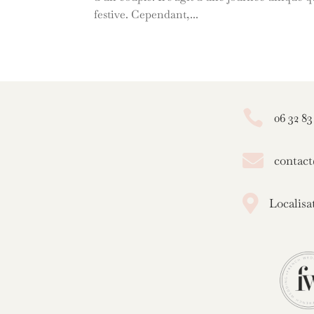
festive. Cependant,...

06 32 83

contac

Localisa