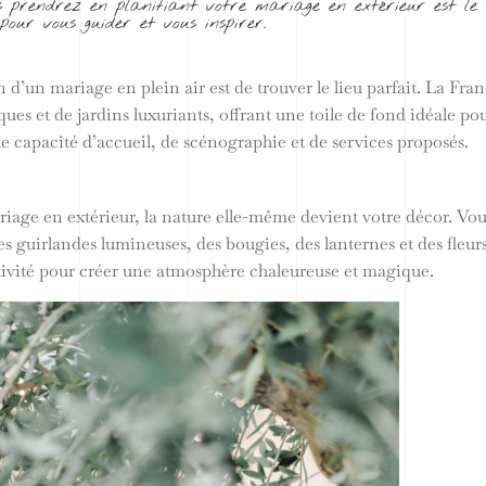
us prendrez en planifiant votre mariage en extérieur est l
our vous guider et vous inspirer.
n d’un mariage en plein air est de trouver le lieu parfait. La F
es et de jardins luxuriants, offrant une toile de fond idéale po
de capacité d’accueil, de scénographie et de services proposés.
ariage en extérieur, la nature elle-même devient votre décor. V
guirlandes lumineuses, des bougies, des lanternes et des fleurs 
éativité pour créer une atmosphère chaleureuse et magique.