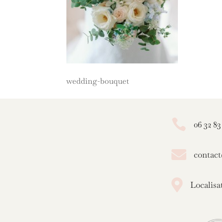
wedding-bouquet

06 32 83

contac

Localisa